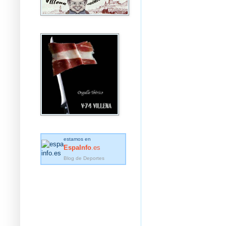
estamos en
EspaInfo
.es
Blog de Deportes