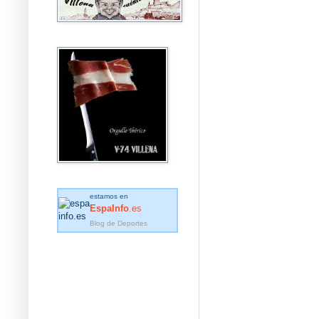
estamos en
EspaInfo
.es
Blog de Deportes