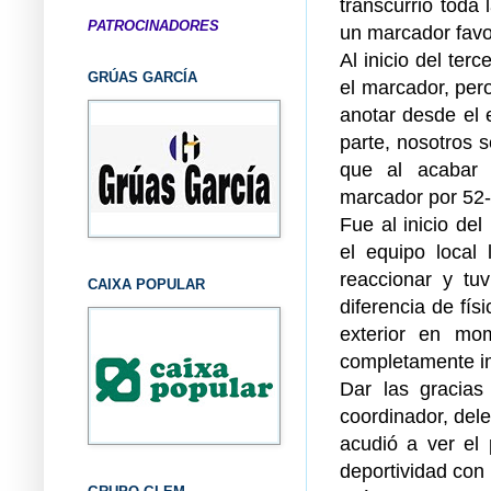
transcurrió toda 
PATROCINADORES
un marcador favo
Al inicio del ter
GRÚAS GARCÍA
el marcador, per
anotar desde el 
parte, nosotros 
que al acabar 
marcador por 52-
Fue al inicio de
el equipo local
reaccionar y tu
CAIXA POPULAR
diferencia de fís
exterior en mo
completamente im
Dar las gracias
coordinador, del
acudió a ver el 
deportividad con 