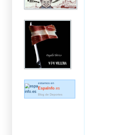
estamos en
EspaInfo
.es
Blog de Deportes