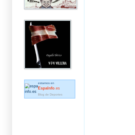
estamos en
EspaInfo
.es
Blog de Deportes