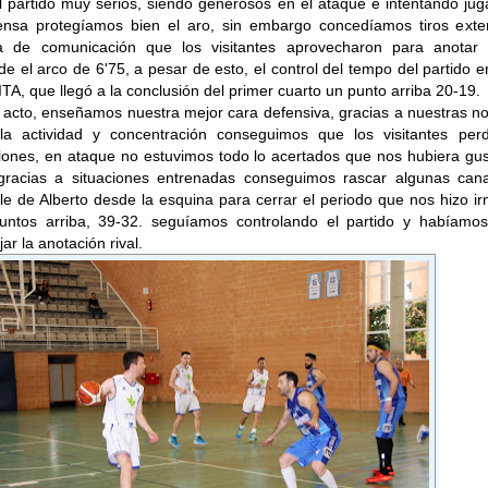
partido muy serios, siendo generosos en el ataque e intentando juga
ensa protegíamos bien el aro, sin embargo concedíamos tiros exter
ta de comunicación que los visitantes aprovecharon para anotar
e el arco de 6'75, a pesar de esto, el control del tempo del partido e
, que llegó a la conclusión del primer cuarto un punto arriba 20-19.
 acto, enseñamos nuestra mejor cara defensiva, gracias a nuestras n
la actividad y concentración conseguimos que los visitantes perd
ones, en ataque no estuvimos todo lo acertados que nos hubiera gus
racias a situaciones entrenadas conseguimos rascar algunas cana
iple de Alberto desde la esquina para cerrar el periodo que nos hizo ir
ntos arriba, 39-32. seguíamos controlando el partido y habíamos
r la anotación rival.