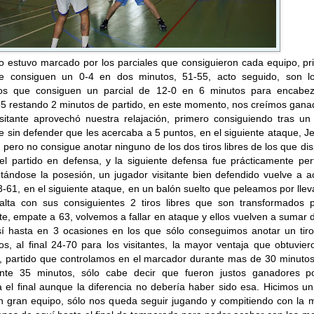
to estuvo marcado por los parciales que consiguieron cada equipo, p
te consiguen un 0-4 en dos minutos, 51-55, acto seguido, son l
s que consiguen un parcial de 12-0 en 6 minutos para encabez
5 restando 2 minutos de partido, en este momento, nos creímos gana
isitante aprovechó nuestra relajación, primero consiguiendo tras un
le sin defender que les acercaba a 5 puntos, en el siguiente ataque, J
a, pero no consigue anotar ninguno de los dos tiros libres de los que di
el partido en defensa, y la siguiente defensa fue prácticamente per
tándose la posesión, un jugador visitante bien defendido vuelve a a
 63-61, en el siguiente ataque, en un balón suelto que peleamos por lle
alta con sus consiguientes 2 tiros libres que son transformados p
nte, empate a 63, volvemos a fallar en ataque y ellos vuelven a sumar
 así hasta en 3 ocasiones en los que sólo conseguimos anotar un tiro
s, al final 24-70 para los visitantes, la mayor ventaja que obtuvie
do, partido que controlamos en el marcador durante mas de 30 minuto
ante 35 minutos, sólo cabe decir que fueron justos ganadores p
 el final aunque la diferencia no debería haber sido esa. Hicimos u
un gran equipo, sólo nos queda seguir jugando y compitiendo con la 