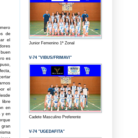
rimero
os de
ar el
Junior Femenino 1ª Zonal
dores
 buen
V-74 "VIBUS/FRIMAVI"
ero es
spuso,
fecta,
certar
varnos
or el
 desde
 libre
ron en
s y en
Cadete Masculino Preferente
orque
n gran
V-74 "UGEDAFITA"
misma