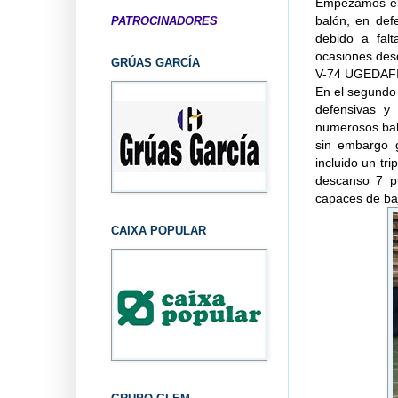
Empezamos el 
balón, en def
PATROCINADORES
debido a fal
ocasiones desd
GRÚAS GARCÍA
V-74 UGEDAFITA
En el segundo
defensivas y 
numerosos bal
sin embargo g
incluido un tr
descanso 7 pu
capaces de baja
CAIXA POPULAR