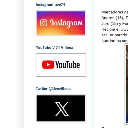
Instagram uve74
Marcadores parc
Andres (13), D
Jero (15) y Fer
Recibía el UGE
ser un partid
queríamos ser 
YouTube V-74 Villena
Twitter @Uvevillena