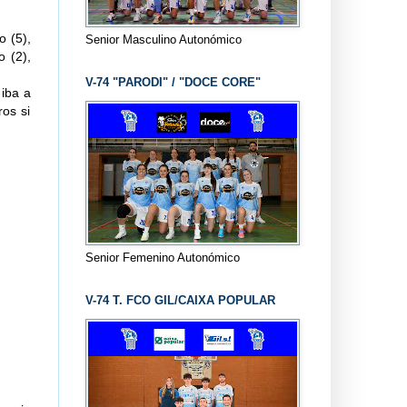
o (5),
Senior Masculino Autonómico
o (2),
V-74 "PARODI" / "DOCE CORE"
 iba a
ros si
Senior Femenino Autonómico
V-74 T. FCO GIL/CAIXA POPULAR