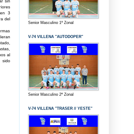
r sin
iores
 en 3
ra del
Senior Masculino 1ª Zonal
ormas
V-74 VILLENA "AUTODOPER"
ieran
tado,
stas,
nos al
 sido
Senior Masculino 2ª Zonal
V-74 VILLENA "TRASER // YESTE"