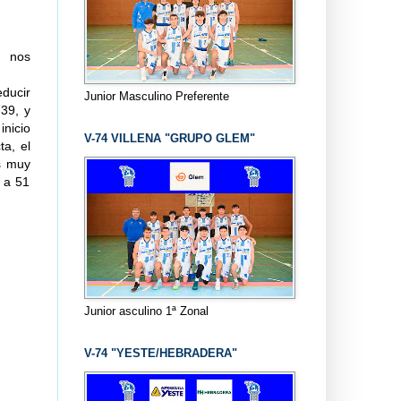
y nos
educir
Junior Masculino Preferente
-39, y
inicio
V-74 VILLENA "GRUPO GLEM"
ta, el
s muy
 a 51
Junior asculino 1ª Zonal
V-74 "YESTE/HEBRADERA"