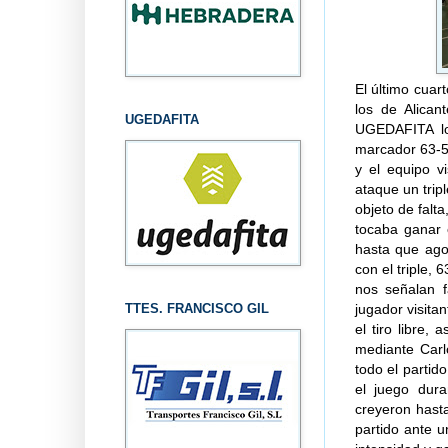
El último cuar
los de Alican
UGEDAFITA
UGEDAFITA lo
marcador 63-5
y el equipo v
ataque un trip
objeto de falt
tocaba ganar 
hasta que ago
con el triple,
nos señalan f
TTES. FRANCISCO GIL
jugador visita
el tiro libre,
mediante Carlo
todo el parti
el juego dur
creyeron hasta
partido ante 