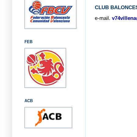
CLUB BALONCES
e-mail.
v74villen
FEB
ACB