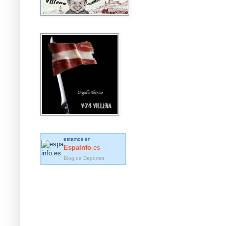
estamos en
EspaInfo
.es
Blog de Deportes