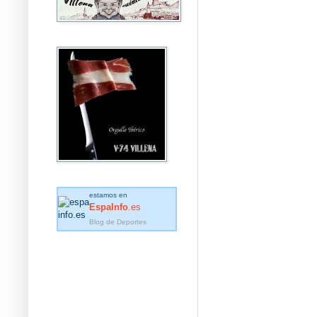
estamos en
EspaInfo
.es
Blog de Deportes