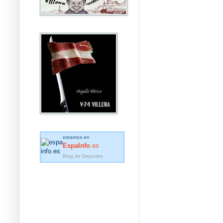
estamos en
EspaInfo
.es
Blog de Deportes