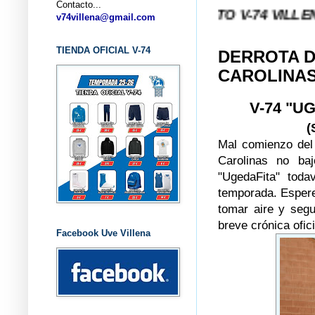
Contacto...
... CLUB BALONCESTO V-74 VILLENA (ALICANT
v74villena@gmail.com
TIENDA OFICIAL V-74
DERROTA D
CAROLINA
V-74 "U
(
Mal comienzo del 
Carolinas no ba
"UgedaFita" tod
temporada. Espere
tomar aire y segu
breve crónica ofici
Facebook Uve Villena