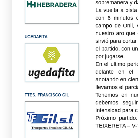
sobremanera y da
La vuelta a pist
con 6 minutos d
campo de Onil, v
nuestro aro que 
UGEDAFITA
sirvió para corta
el partido, con u
por jugarse.
En el ultimo per
delante en el 
anotando en cier
llevarnos el parc
Tenemos en nues
TTES. FRANCISCO GIL
debemos segui
intensidad para c
Próximo partido
TEIXERETA – V