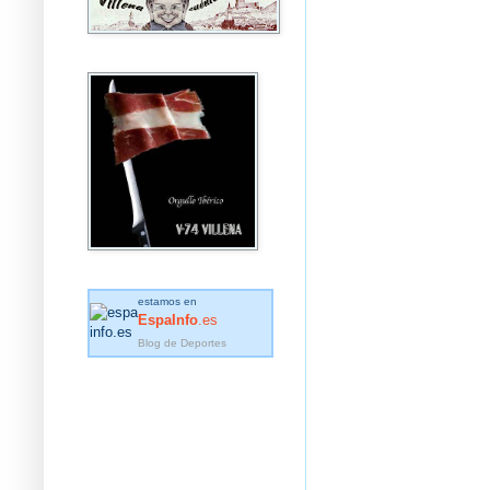
estamos en
EspaInfo
.es
Blog de Deportes