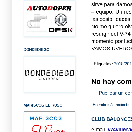
sirve para darno
– equipo. Un res
las posibilidades
No me quiero olvi
resurgir del V-7
momento por lucha
VAMOS UVEROS
DONDEDIEGO
Etiquetas:
2018/201
No hay come
Publicar un co
Entrada más reciente
MARISCOS EL RUSO
CLUB BALONCES
e-mail.
v74villen