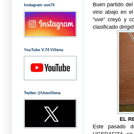
Buen partido del
Instagram uve74
vino abajo en el
"uve" creyó y c
clasificado dirigi
YouTube V-74 Villena
Twitter @Uvevillena
EL R
Este pasado d
UGEDAFITA se e