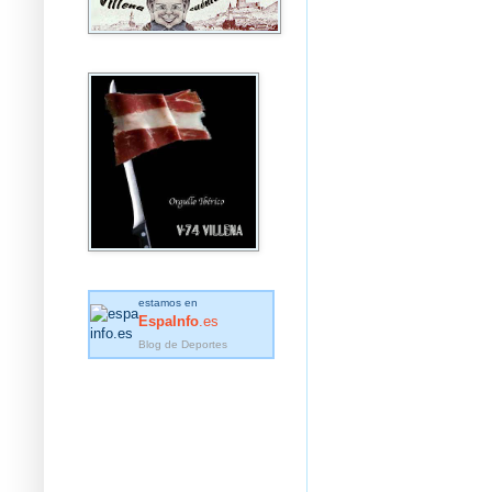
estamos en
EspaInfo
.es
Blog de Deportes