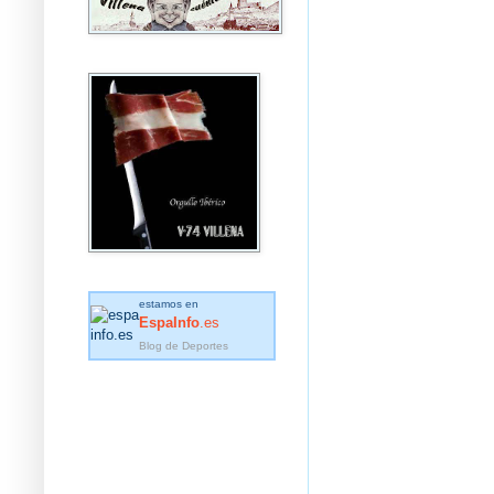
estamos en
EspaInfo
.es
Blog de Deportes