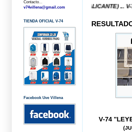
Contacto...
NCESTO V-74 VILLENA (ALICANTE) ... V-74 VILLEN
v74villena@gmail.com
TIENDA OFICIAL V-74
RESULTADOS
Facebook Uve Villena
V-74 "LE
(J