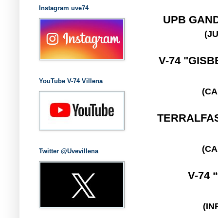
Instagram uve74
UPB GAN
(J
V-74 "GISB
YouTube V-74 Villena
(CA
TERRALF
(CA
Twitter @Uvevillena
V-74
(IN