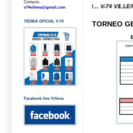
Contacto...
4 VILLENA (ALICANTE) ... V-74 VILLENA DESDE 1.
v74villena@gmail.com
TIENDA OFICIAL V-74
TORNEO GE
Facebook Uve Villena