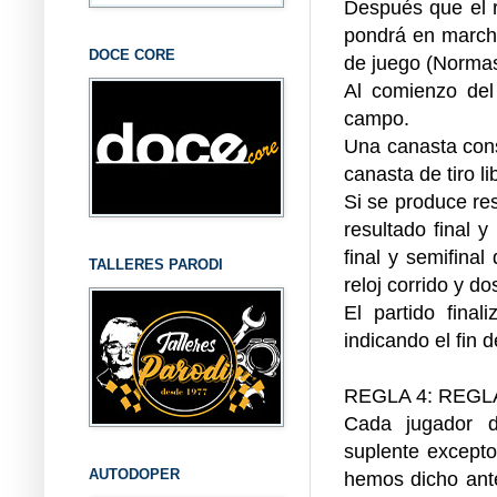
Después que el r
pondrá en marcha
DOCE CORE
de juego (Norma
Al comienzo del
campo.
Una canasta cons
canasta de tiro li
Si se produce res
resultado final y
final y semifina
TALLERES PARODI
reloj corrido y d
El partido fina
indicando el fin 
REGLA 4: REG
Cada jugador d
suplente excepto
AUTODOPER
hemos dicho ante