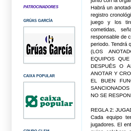
junto con la orga
Habrá un anotado
PATROCINADORES
registro cronoló
GRÚAS GARCÍA
juego y los tir
cometidas, señ
responsable de co
periodo. Tendrá 
(LOS ANOTA
EQUIPOS QUE 
DESPUÉS O A
ANOTAR Y CRO
CAIXA POPULAR
EL BUEN FUN
SANCIONADOS 
NO SE RESPON
REGLA 2: JUG
Cada equipo te
jugadores. El en