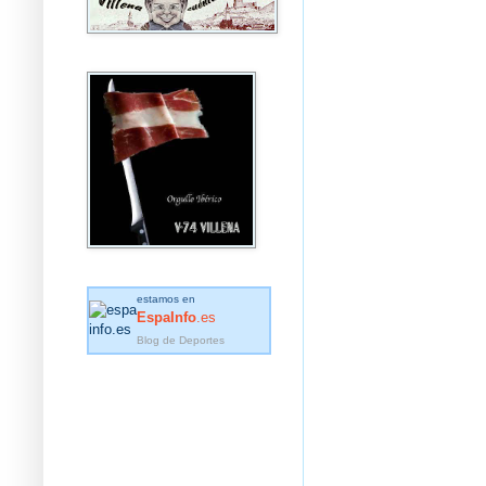
estamos en
EspaInfo
.es
Blog de Deportes