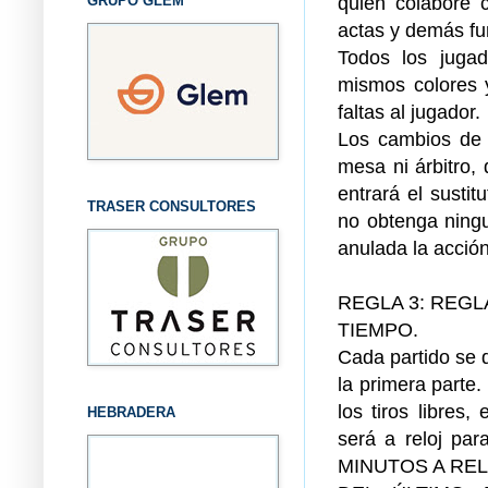
quien colabore c
GRUPO GLEM
actas y demás fu
Todos los jugad
mismos colores 
faltas al jugador.
Los cambios de j
mesa ni árbitro,
entrará el susti
TRASER CONSULTORES
no obtenga ningu
anulada la acció
REGLA 3: REG
TIEMPO.
Cada partido se 
la primera parte
los tiros libres
HEBRADERA
será a reloj 
MINUTOS A RE