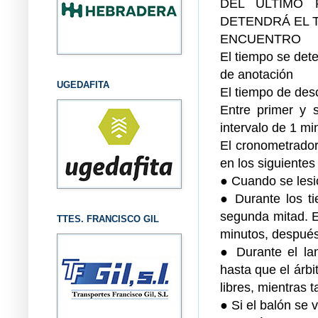
DEL ÚLTIMO 
DETENDRÁ EL 
ENCUENTRO
El tiempo se dete
de anotación
UGEDAFITA
El tiempo de desc
Entre primer y 
intervalo de 1 m
El cronometrador 
en los siguientes
● Cuando se lesio
● Durante los t
segunda mitad. En
TTES. FRANCISCO GIL
minutos, después
● Durante el lan
hasta que el árb
libres, mientras 
● Si el balón se 