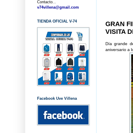
Contacto...
.
v74villena@gmail.com
TIENDA OFICIAL V-74
GRAN FI
VISITA 
Día grande de
aniversario a 
Facebook Uve Villena