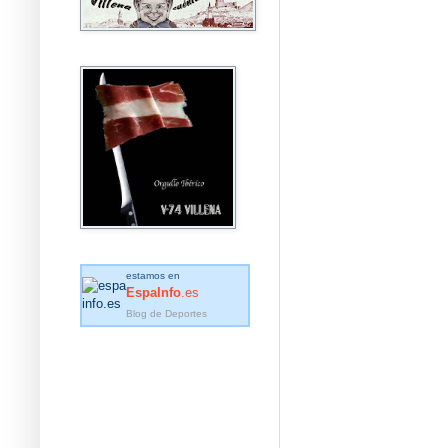
estamos en
EspaInfo
.es
Blog de Deportes