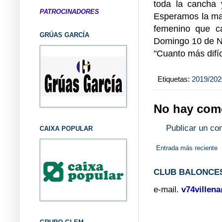
toda la cancha 
PATROCINADORES
Esperamos la may
femenino que ca
GRÚAS GARCÍA
Domingo 10 de No
"Cuanto más difíci
Etiquetas:
2019/202
No hay come
Publicar un co
CAIXA POPULAR
Entrada más reciente
CLUB BALONCES
e-mail.
v74villen