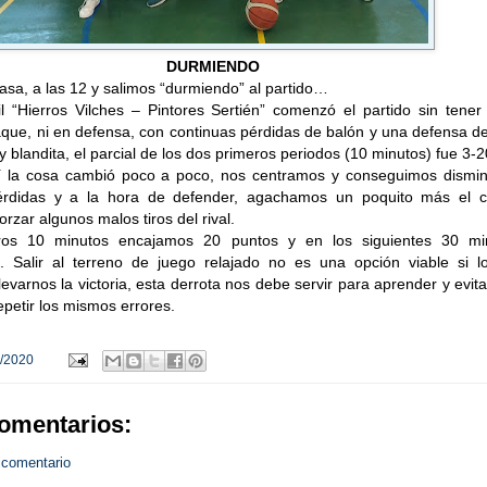
DURMIENDO
sa, a las 12 y salimos “durmiendo” al partido…
il “Hierros Vilches – Pintores Sertién” comenzó el partido sin tene
taque, ni en defensa, con continuas pérdidas de balón y una defensa d
 blandita, el parcial de los dos primeros periodos (10 minutos) fue 3-2
hí la cosa cambió poco a poco, nos centramos y conseguimos disminu
rdidas y a la hora de defender, agachamos un poquito más el c
rzar algunos malos tiros del rival.
ros 10 minutos encajamos 20 puntos y en los siguientes 30 mi
 Salir al terreno de juego relajado no es una opción viable si l
evarnos la victoria, esta derrota nos debe servir para aprender y evit
epetir los mismos errores.
/2020
omentarios:
 comentario