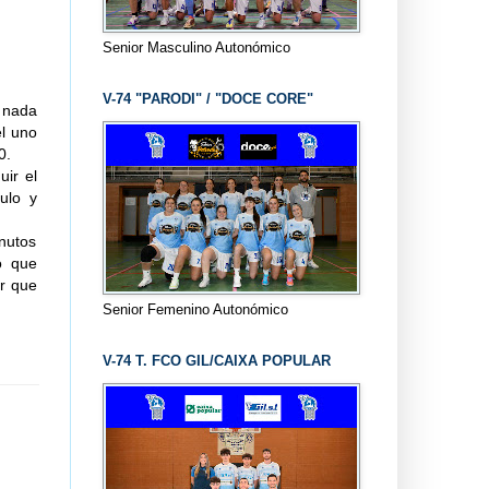
Senior Masculino Autonómico
V-74 "PARODI" / "DOCE CORE"
r nada
el uno
0.
ir el
ulo y
nutos
o que
ar que
Senior Femenino Autonómico
V-74 T. FCO GIL/CAIXA POPULAR