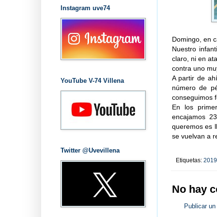
Instagram uve74
Domingo, en ca
Nuestro infant
claro, ni en a
contra uno muy
A partir de a
YouTube V-74 Villena
número de pé
conseguimos fo
En los prime
encajamos 23.
queremos es ll
se vuelvan a r
Twitter @Uvevillena
Etiquetas:
2019
No hay c
Publicar un