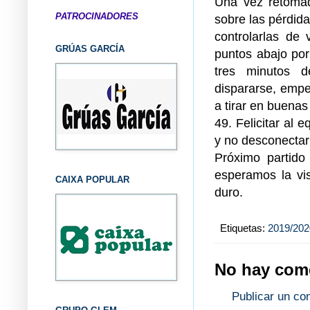
Una vez retomad
PATROCINADORES
sobre las pérdid
controlarlas de
GRÚAS GARCÍA
puntos abajo por
tres minutos d
dispararse, empez
a tirar en buenas
49. Felicitar al
y no desconectar
Próximo partido
esperamos la vis
CAIXA POPULAR
duro.
Etiquetas:
2019/202
No hay come
Publicar un co