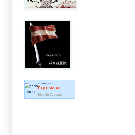
estamos en
EspaInfo
.es
Blog de Deportes