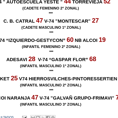
44
52
74 " AUTOESCUELA YESTE "
TORREVIEJA
(CADETE FEMENINO 2º ZONAL)
***
47
27
C. B. CATRAL
V-74 "MONTESCAR"
(CADETE MASCULINO 1º ZONAL)
***
60
19
-74 “IZQUIERDO-GESTYCON”
NB ALCOI
(INFANTIL FEMENINO 2º ZONAL)
***
28
68
ADESAVI
V-74 “GASPAR FLOR”
(INFANTIL MASCULINO 1º ZONAL)
***
25
SKET
V74 HIERROSVILCHES-PINTORESSERTIE
(INFANTIL MASCULINO 2º ZONAL)
***
47
COI NARANJA
V-74 "GALVAÑ GRUPO-FRIMAVI"
(INFANTIL MASCULINO 3º ZONAL)
ULTADOS