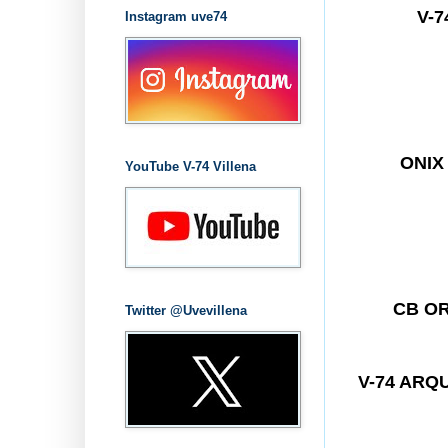
V-
Instagram uve74
ONIX 
YouTube V-74 Villena
CB O
Twitter @Uvevillena
V-74 ARQ