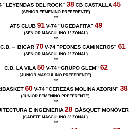
38
45
74 "LEYENDAS DEL ROCK"
CB CASTALLA
(SENIOR FEMENINO PREFERENTE)
***
91
49
ATS CLUB
V-74 "UGEDAFITA"
(SENIOR MASCULINO 1º ZONAL)
***
70
61
C.B. – IBICAR
V-74 "PEONES CAMINEROS"
(SENIOR MASCULINO 2º ZONAL)
***
50
62
C.B. LA VILA
V-74 “GRUPO GLEM”
(JUNIOR MASCULINO PREFERENTE)
***
60
38
RIBASKET
V-74 "CEREZAS MOLINA AZORIN"
(JUNIOR FEMENINO PREFERENTE)
***
28
UITECTURA E INGENIERIA
BÀSQUET MONÒVE
(CADETE MASCULINO 3º ZONAL)
***