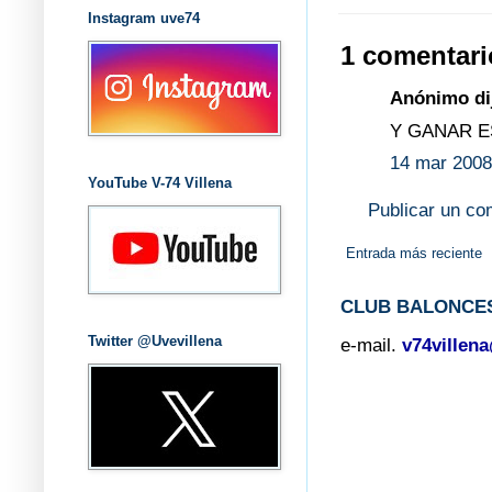
Instagram uve74
1 comentari
Anónimo dij
Y GANAR E
14 mar 2008
YouTube V-74 Villena
Publicar un co
Entrada más reciente
CLUB BALONCES
Twitter @Uvevillena
e-mail.
v74villen