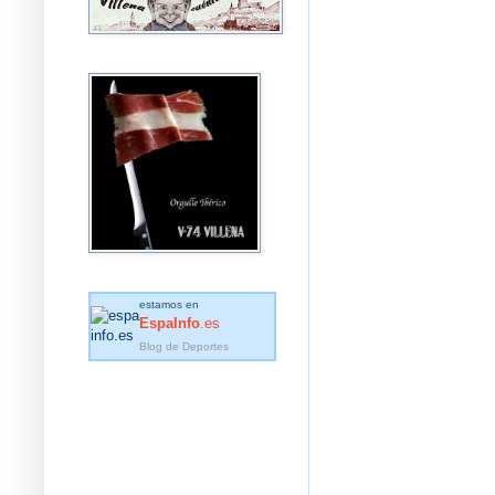
estamos en
EspaInfo
.es
Blog de Deportes