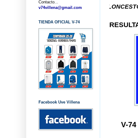
Contacto...
... CLUB BALONCESTO V-74 VILLE
v74villena@gmail.com
TIENDA OFICIAL V-74
RESULTA
Facebook Uve Villena
V-7