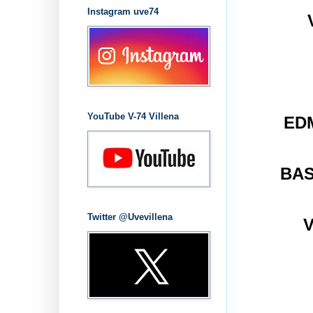
Instagram uve74
YouTube V-74 Villena
ED
BAS
Twitter @Uvevillena
V