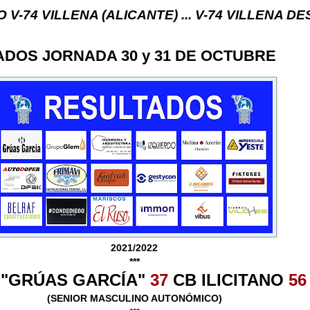
NA (ALICANTE) ... V-74 VILLENA DESDE 1.974 ..
DOS JORNADA 30 y 31 DE OCTUBRE
2021/2022
***
4 "GRÚAS GARCÍA"
37
CB ILICITANO
56
(SENIOR MASCULINO AUTONÓMICO)