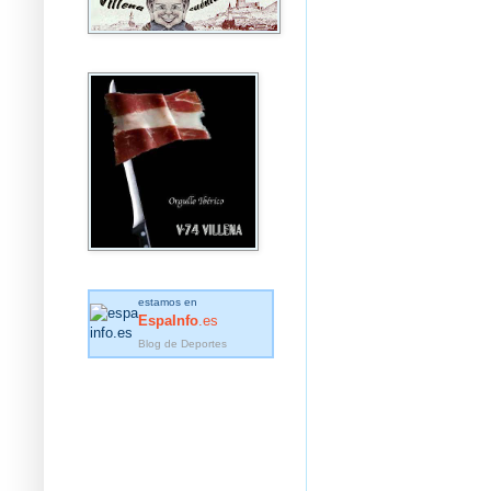
estamos en
EspaInfo
.es
Blog de Deportes