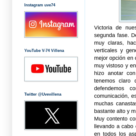
Instagram uve74
Victoria de nue
segunda fase. De
muy claras, ha
verticales y ge
YouTube V-74 Villena
mejor opción en 
muy vistoso y en
hizo anotar con
tenemos claro 
defendemos c
Twitter @Uvevillena
comunicación, es
muchas canastas 
bastante alto y 
Muy contento con
llevando a cabo 
en todos los asp