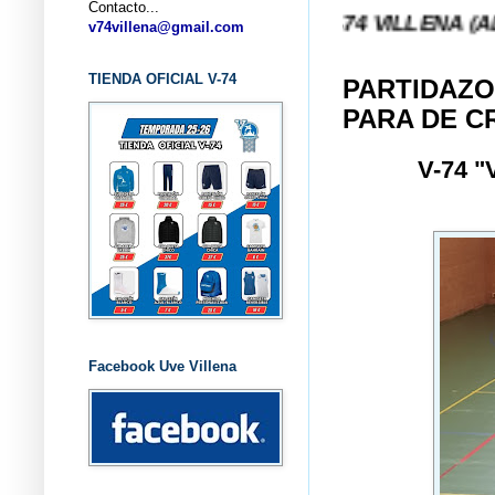
Contacto...
... CLUB BALONCESTO V-74 VILLENA (ALICANTE) .
v74villena@gmail.com
TIENDA OFICIAL V-74
PARTIDAZO
PARA DE C
V-74 
Facebook Uve Villena