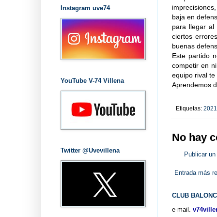
imprecisiones
Instagram uve74
baja en defen
para llegar a
ciertos error
buenas defens
Este partido 
competir en ni
equipo rival te
YouTube V-74 Villena
Aprendemos de
Etiquetas:
2021
No hay c
Twitter @Uvevillena
Publicar un
Entrada más re
CLUB BALONC
e-mail.
v74vill