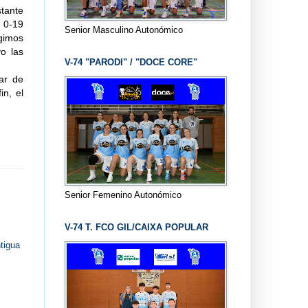
tante
 0-19
Senior Masculino Autonómico
gimos
o las
V-74 "PARODI" / "DOCE CORE"
ar de
in, el
Senior Femenino Autonómico
V-74 T. FCO GIL/CAIXA POPULAR
tigua