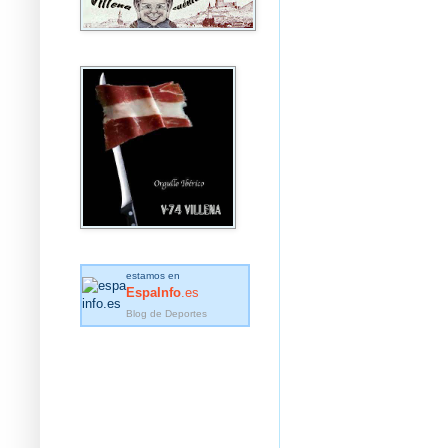
estamos en
EspaInfo
.es
Blog de Deportes