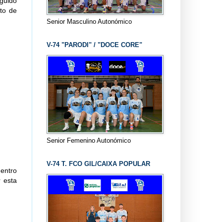
eguido
nto de
Senior Masculino Autonómico
V-74 "PARODI" / "DOCE CORE"
Senior Femenino Autonómico
V-74 T. FCO GIL/CAIXA POPULAR
entro
r esta