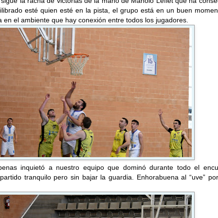
a sigue la racha de victorias de la mano de Manolo Leflet que ha cons
ilibrado esté quien esté en la pista, el grupo está en un buen mome
a en el ambiente que hay conexión entre todos los jugadores.
enas inquietó a nuestro equipo que dominó durante todo el encu
partido tranquilo pero sin bajar la guardia. Enhorabuena al “uve” po