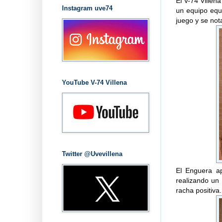
El V-74 Villen
Instagram uve74
un equipo equ
juego y se not
YouTube V-74 Villena
Twitter @Uvevillena
El Enguera ap
realizando un 
racha positiva.