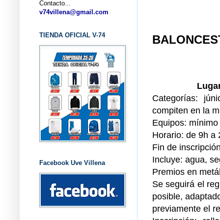
Contacto...
v74villena@gmail.com
TIENDA OFICIAL V-74
BALONCEST
Lugar
Categorías: jún
compiten en la m
Equipos: mínimo 
Horario: de 9h a
Fin de inscripció
Incluye: agua, s
Facebook Uve Villena
Premios en metá
Se seguirá el reg
posible, adaptado
previamente el r