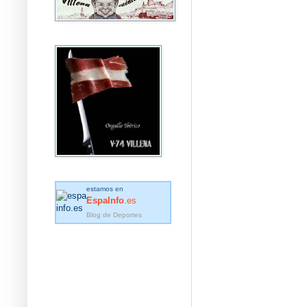
estamos en
EspaInfo
.es
Blog de Deportes