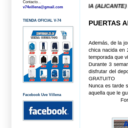
Contacto...
BALONCESTO V-74 VILLENA (ALICANTE) ... V-74 VI
v74villena@gmail.com
TIENDA OFICIAL V-74
PUERTAS A
Además, de la jo
chica nacida en 
temporada que v
Durante 3 seman
disfrutar del de
GRATUITO
Nunca es tarde s
aquella que le gu
Facebook Uve Villena
For