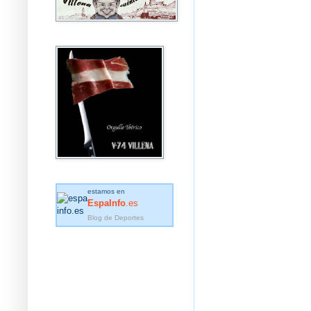
estamos en
EspaInfo
.es
Blog de Deportes