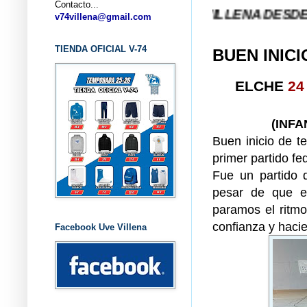
Contacto...
A (ALICANTE) ... V-74 VILLENA DESDE 1.974 ... 
v74villena@gmail.com
TIENDA OFICIAL V-74
BUEN INIC
ELCHE
24
(INFA
Buen inicio de t
primer partido fe
Fue un partido 
pesar de que e
paramos el ritm
confianza y hacie
Facebook Uve Villena