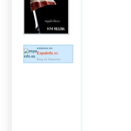
estamos en
EspaInfo
.es
Blog de Deportes