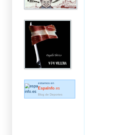
estamos en
EspaInfo
.es
Blog de Deportes