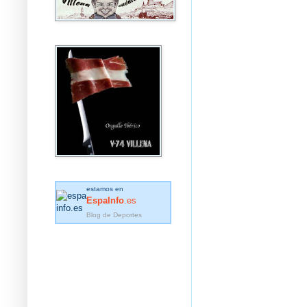
estamos en
EspaInfo
.es
Blog de Deportes