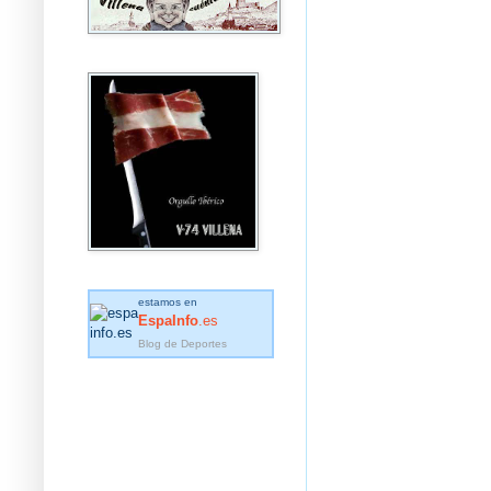
estamos en
EspaInfo
.es
Blog de Deportes