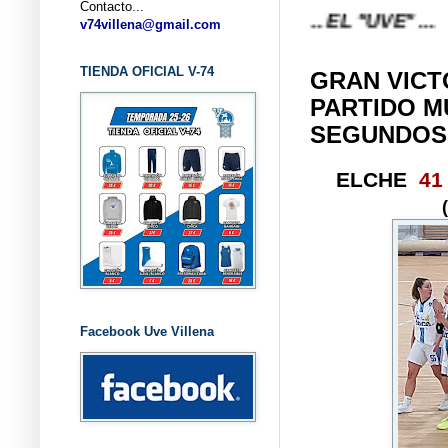
Contacto...
 VILLENA DESDE 1.974 ... EL "UVE" ...
v74villena@gmail.com
TIENDA OFICIAL V-74
GRAN VICT
PARTIDO M
SEGUNDOS
ELCHE
41
Facebook Uve Villena