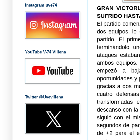
Instagram uve74
GRAN VICTORI
SUFRIDO HAST
El partido comen
dos equipos, lo 
partido. El prim
terminándolo un
YouTube V-74 Villena
ataques estaba
ambos equipos. 
empezó a baja
oportunidades y 
gracias a dos mu
cuatro defensa
Twitter @Uvevillena
transformadas e
descanso con la 
siguió con el mi
segundos de part
de +2 para el e