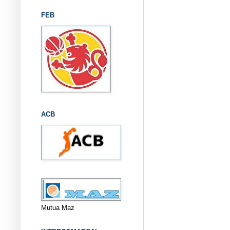
FEB
ACB
Mutua Maz