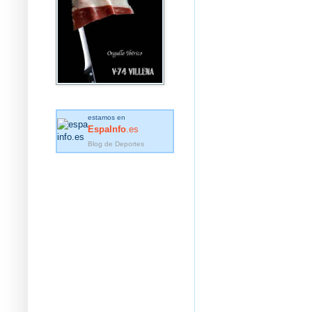
estamos en
EspaInfo
.es
Blog de Deportes