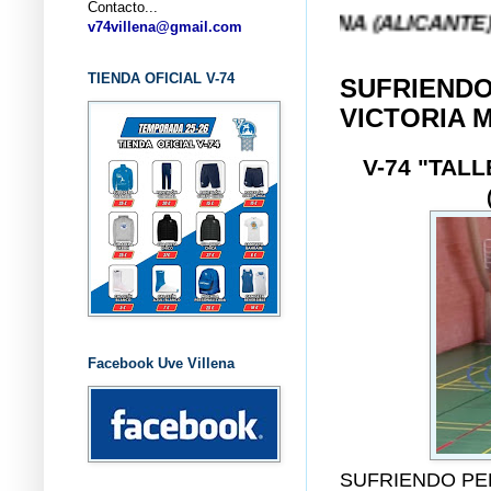
Contacto...
BALONCESTO V-74 VILLENA (ALICANTE) ... V-74 V
v74villena@gmail.com
TIENDA OFICIAL V-74
SUFRIEND
VICTORIA 
V-74 "TAL
Facebook Uve Villena
SUFRIENDO PE