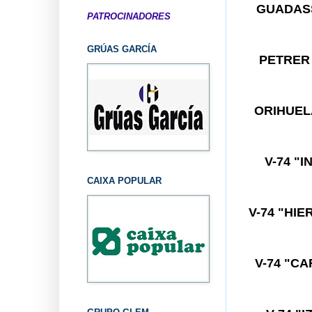
GUADA
PATROCINADORES
GRÚAS GARCÍA
PETRE
ORIHUE
V-74 "
CAIXA POPULAR
V-74 "HI
V-74 "C