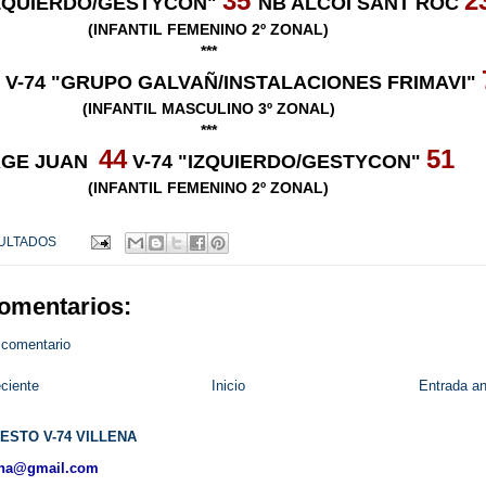
35
2
IZQUIERDO/GESTYCON"
NB ALCOI SANT ROC
(INFANTIL FEMENINO 2º ZONAL)
***
V-74 "GRUPO GALVAÑ/INSTALACIONES FRIMAVI"
(INFANTIL MASCULINO 3º ZONAL)
***
44
51
RGE JUAN
V-74 "IZQUIERDO/GESTYCON"
(INFANTIL FEMENINO 2º ZONAL)
ULTADOS
omentarios:
 comentario
ciente
Inicio
Entrada an
ESTO V-74 VILLENA
ena@gmail.com