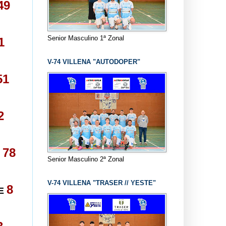
49
Senior Masculino 1ª Zonal
1
V-74 VILLENA "AUTODOPER"
51
2
78
M
Senior Masculino 2ª Zonal
V-74 VILLENA "TRASER // YESTE"
8
E