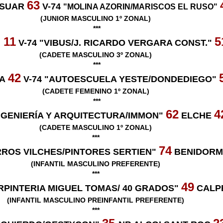
63
SSUAR
V-74
"MOLINA AZORIN/MARISCOS EL RUSO"
(JUNIOR MASCULINO 1º ZONAL)
***
11
5
R
V-74 "VIBUS/J. RICARDO VERGARA CONST."
(CADETE MASCULINO 3º ZONAL)
***
42
LA
V-74 "AUTOESCUELA YESTE/DONDEDIEGO"
(CADETE FEMENINO 1º ZONAL)
***
62
4
INGENIERÍA Y ARQUITECTURA/IMMON"
ELCHE
(CADETE MASCULINO 1º ZONAL)
***
74
ERROS VILCHES/PINTORES SERTIEN"
BENIDOR
(INFANTIL MASCULINO PREFERENTE)
***
49
ARPINTERIA MIGUEL TOMAS/ 40 GRADOS"
CALP
(INFANTIL MASCULINO PREINFANTIL PREFERENTE)
***