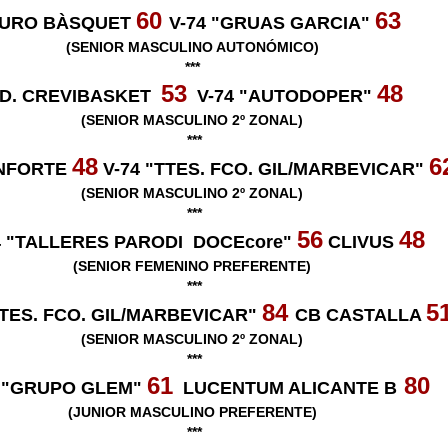
60
63
URO BÀSQUET
V-74 "GRUAS GARCIA"
(SENIOR MASCULINO AUTONÓMICO)
***
53
48
.D. CREVIBASKET
V-74 "AUTODOPER"
(SENIOR MASCULINO 2º ZONAL)
***
48
6
NFORTE
V-74 "TTES. FCO. GIL/MARBEVICAR"
(SENIOR MASCULINO 2º ZONAL)
***
56
48
4 "TALLERES PARODI DOCEcore"
CLIVUS
(SENIOR FEMENINO PREFERENTE)
***
84
5
TTES. FCO. GIL/MARBEVICAR"
CB CASTALLA
(SENIOR MASCULINO 2º ZONAL)
***
61
80
4 "GRUPO GLEM"
LUCENTUM ALICANTE B
(JUNIOR MASCULINO PREFERENTE)
***