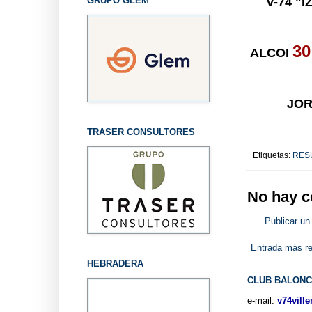
GRUPO GLEM
V-74 "
30
ALCOI
JO
TRASER CONSULTORES
Etiquetas:
RES
No hay c
Publicar un
Entrada más re
HEBRADERA
CLUB BALONC
e-mail.
v74vill