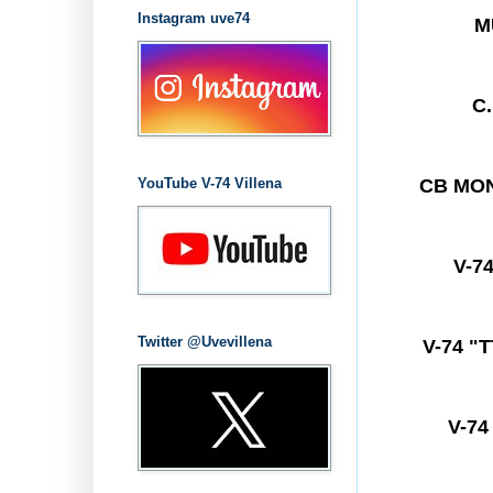
Instagram uve74
M
C
YouTube V-74 Villena
CB MO
V-7
Twitter @Uvevillena
V-74 "
V-7