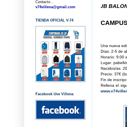
Contacto...
... CLUB BALONCESTO V-
v74villena@gmail.com
TIENDA OFICIAL V-74
CAMPUS 
Una nueva edi
Días: 2-5 de ab
Horario: 9:00 
Lugar: pabelló
Nacidos/as: 2
Precio: 37€ (b
Fin de inscrip
Rellena el sig
www.v74ville
Facebook Uve Villena