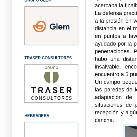
GRUPO GLEM
acercaba la final
La defensa practi
a la presión en 
distancia en el 
en puntos a favo
ayudado por la pe
penetraciones. P
TRASER CONSULTORES
hubo una dista
insalvable, enc
encuentro a 5 pu
Un campo pequeño
las paredes de l
adaptación de l
situaciones de 
recepción y algún
HEBRADERA
cancha.