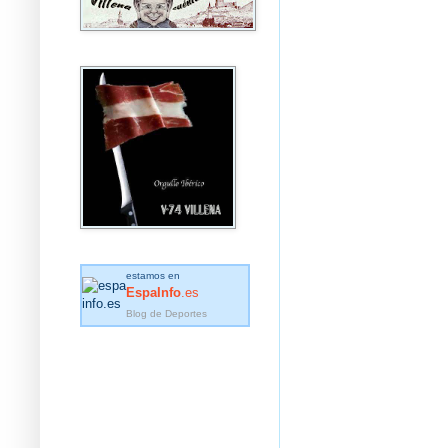
estamos en
EspaInfo
.es
Blog de Deportes