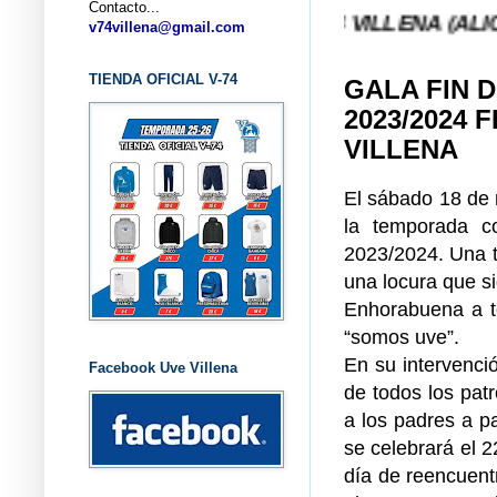
Contacto...
CLUB BALONCESTO V-74 VILLENA (ALICANTE) ... V
v74villena@gmail.com
TIENDA OFICIAL V-74
GALA FIN 
2023/2024 
VILLENA
El sábado 18 de 
la temporada c
2023/2024. Una t
una locura que s
Enhorabuena a t
“somos uve”.
En su intervenci
Facebook Uve Villena
de todos los patr
a los padres a p
se celebrará el 2
día de reencuen