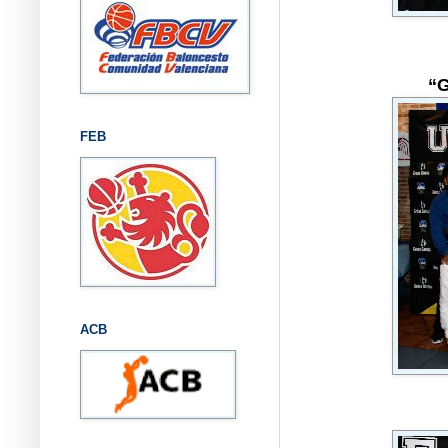
“G
FEB
ACB