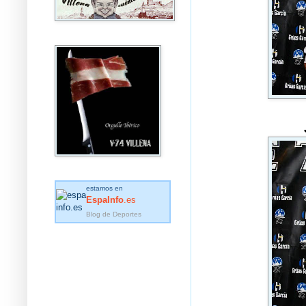
estamos en
EspaInfo
.es
Blog de Deportes