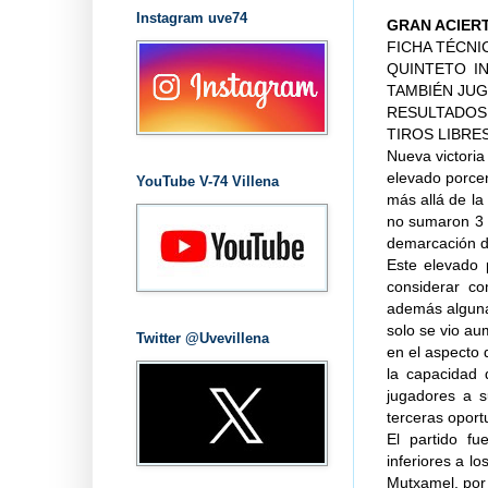
Instagram uve74
GRAN ACIER
FICHA TÉCNI
QUINTETO INI
TAMBIÉN JUGA
RESULTADOS P
TIROS LIBRES
Nueva victori
elevado porcen
YouTube V-74 Villena
más allá de la
no sumaron 3 p
demarcación d
Este elevado 
considerar co
además algunas
solo se vio au
Twitter @Uvevillena
en el aspecto 
la capacidad 
jugadores a s
terceras oport
El partido fu
inferiores a l
Mutxamel, por 