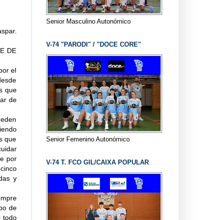
Senior Masculino Autonómico
spar.
V-74 "PARODI" / "DOCE CORE"
JE DE
por el
 desde
ás que
lar de
ueden
iendo
es que
Senior Femenino Autonómico
cuidar
le por
V-74 T. FCO GIL/CAIXA POPULAR
cinco
das y
empre
ipo de
i todo