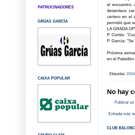
el encuentro.
PATROCINADORES
desenlace ca
certero en el 
GRÚAS GARCÍA
permitió que s
LA GRADA OP
P. Cortés: “Cu
P. García: 
Próxima seman
en el Pabellón
Etiquetas:
2024
CAIXA POPULAR
No hay c
Publicar un
Entrada más re
CLUB BALONC