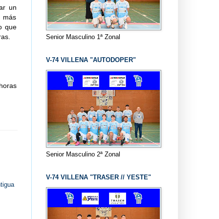
ar un
o más
lo que
ras.
Senior Masculino 1ª Zonal
V-74 VILLENA "AUTODOPER"
fre”.
 horas
Senior Masculino 2ª Zonal
V-74 VILLENA "TRASER // YESTE"
tigua