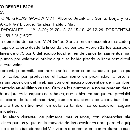
TO DESDE LEJOS
CA:
CIAL GRUAS GARCÍA V-74: Alberto, JuanFran, Samu, Borja y Ga
RON V-74: Jorge, Nández, Pablo y Mati.
ARCIALES: 1º 18-20; 2º 20-15; 3º 15-18; 4º 12-29. PORCENTA
: 59.2 % (16/27).
a a domicilio de nuestro V-74 Grúas García en un encuentro marcado 
taje de acierto desde la línea de tres puntos. Fueron 12 los aciertos
 línea de 6,75 por 6 del equipo local, amén de varios lanzamientos m
untos por valorar el arbitraje que se había pisado la línea semicircu
e este valor.
porcentaje permitía contrarrestar los errores en canastas que se p
mo fáciles por producirse el lanzamiento en proximidad al aro, s
 sin oposición del rival, así como el escaso porcentaje de tiros libr
mentado en el último cuarto. Otro de los puntos que no se pueden des
de mejora es la captura de rebotes, que si bien en ataque era previsib
de cierre de la defensa rival, que en ocasiones se acercaban los 
u aro tras un tiro rival, en defensa también se concedieron segun
unidades.
e igualado durante los primeros tres cuartos, con diferencias si
os cinco puntos y que en la mayoría de las ocasiones eran para el equ
los que los jugadores del V tuvieron que remar en contra durante cas