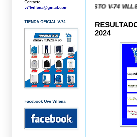
Contacto...
... CLUB BALONCESTO V-74 VILLENA (ALICAN
v74villena@gmail.com
TIENDA OFICIAL V-74
RESULTADO
2024
Facebook Uve Villena