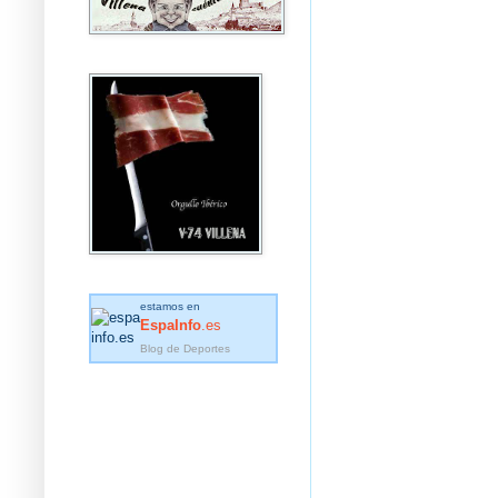
estamos en
EspaInfo
.es
Blog de Deportes