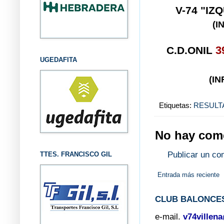
V-74 "I
(I
C.D.ONIL
3
UGEDAFITA
(I
Etiquetas:
RESULT
No hay come
Publicar un co
TTES. FRANCISCO GIL
Entrada más reciente
CLUB BALONCES
e-mail.
v74villen