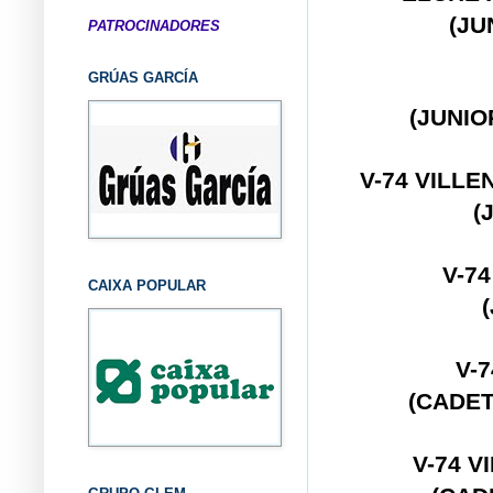
(JU
PATROCINADORES
GRÚAS GARCÍA
(JUNIO
V-74 VILLE
(
V-7
CAIXA POPULAR
V-
(CADE
V-74 V