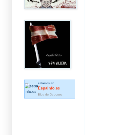
estamos en
EspaInfo
.es
Blog de Deportes