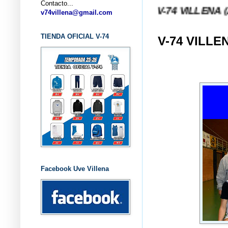
Contacto...
... CLUB BALONCESTO V-74 VILLENA (ALICANTE) 
v74villena@gmail.com
TIENDA OFICIAL V-74
V-74 VILLE
Facebook Uve Villena