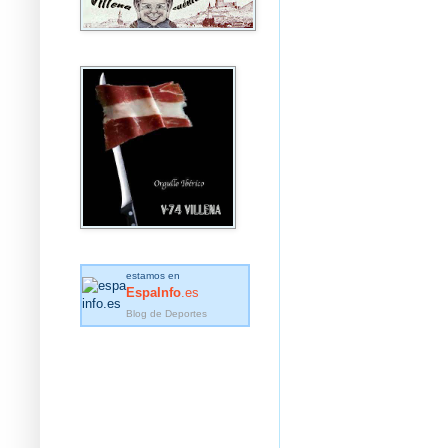
estamos en
EspaInfo
.es
Blog de Deportes