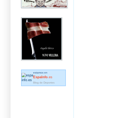
estamos en
EspaInfo
.es
Blog de Deportes