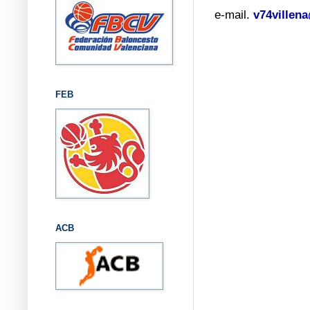
e-mail.
v74villen
FEB
ACB