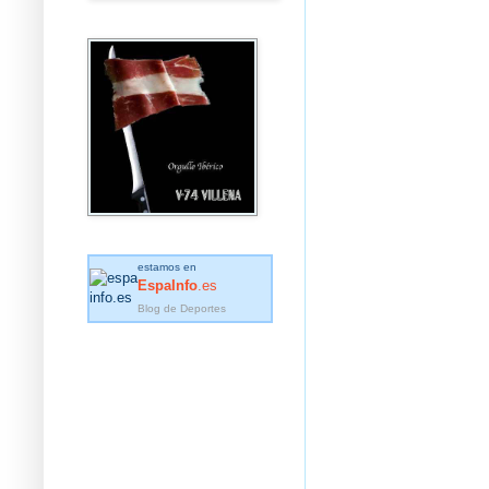
estamos en
EspaInfo
.es
Blog de Deportes