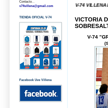
Contacto...
ILLENA (ALICANTE) ... V-74 VILLENA DESDE 1.97
v74villena@gmail.com
TIENDA OFICIAL V-74
VICTORIA 
SOBRESAL
V-74 "
(
Facebook Uve Villena