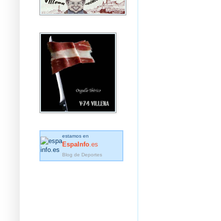
estamos en
EspaInfo
.es
Blog de Deportes