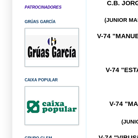
C.B. JOR
PATROCINADORES
(JUNIOR M
GRÚAS GARCÍA
V-74 "MANU
V-74 "ES
CAIXA POPULAR
V-74 "M
(JUN
V-74 "VIBU