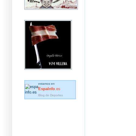
estamos en
EspaInfo
.es
Blog de Deportes