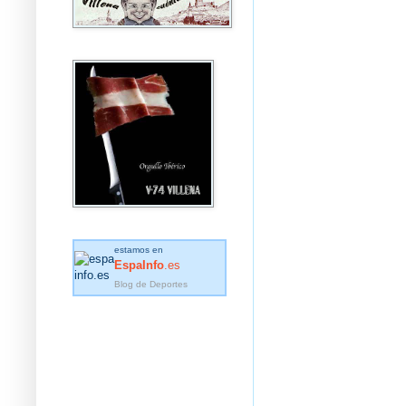
estamos en
EspaInfo
.es
Blog de Deportes