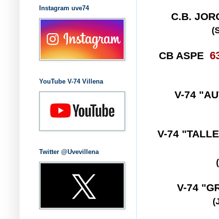
Instagram uve74
C.B. JO
(
CB ASPE
6
YouTube V-74 Villena
V-74 "A
V-74 "TALL
Twitter @Uvevillena
V-74 "
(