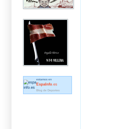
estamos en
EspaInfo
.es
Blog de Deportes