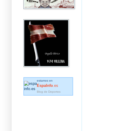
estamos en
EspaInfo
.es
Blog de Deportes