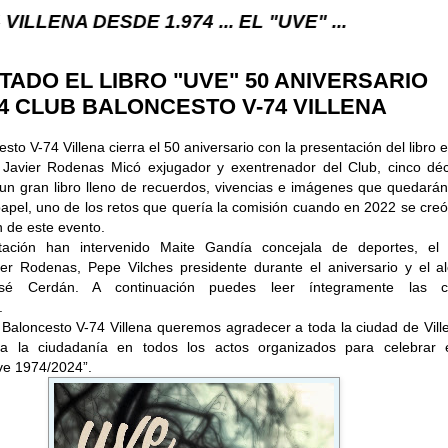
SDE 1.974 ... EL "UVE" ...
ADO EL LIBRO "UVE" 50 ANIVERSARIO
24 CLUB BALONCESTO V-74 VILLENA
sto V-74 Villena cierra el 50 aniversario con la presentación del libro e
 Javier Rodenas Micó exjugador y exentrenador del Club, cinco dé
un gran libro lleno de recuerdos, vivencias e imágenes que quedarán
 papel, uno de los retos que quería la comisión cuando en 2022 se cre
n de este evento.
tación han intervenido Maite Gandía concejala de deportes, el 
ier Rodenas, Pepe Vilches presidente durante el aniversario y el al
osé Cerdán. A continuación puedes leer íntegramente las c
.
Baloncesto V-74 Villena queremos agradecer a toda la ciudad de Vill
da la ciudadanía en todos los actos organizados para celebrar 
ve 1974/2024”.