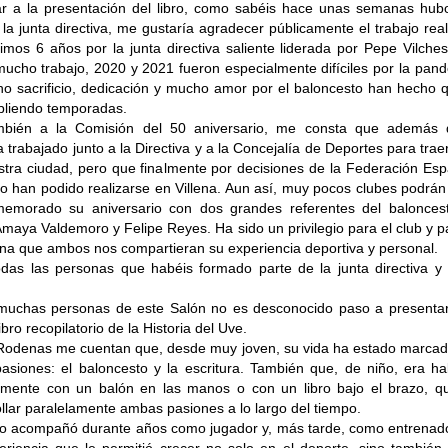
r a la presentación del libro, como sabéis hace unas semanas hub
la junta directiva, me gustaría agradecer públicamente el trabajo rea
timos 6 años por la junta directiva saliente liderada por Pepe Vilche
ucho trabajo, 2020 y 2021 fueron especialmente difíciles por la pan
o sacrificio, dedicación y mucho amor por el baloncesto han hecho q
pliendo temporadas.
mbién a la Comisión del 50 aniversario, me consta que además 
a trabajado junto a la Directiva y a la Concejalía de Deportes para tra
stra ciudad, pero que finalmente por decisiones de la Federación Es
o han podido realizarse en Villena. Aun así, muy pocos clubes podrán
emorado su aniversario con dos grandes referentes del balonces
Amaya Valdemoro y Felipe Reyes. Ha sido un privilegio para el club y p
ena que ambos nos compartieran su experiencia deportiva y personal.
as las personas que habéis formado parte de la junta directiva y 
uchas personas de este Salón no es desconocido paso a presentar
ibro recopilatorio de la Historia del Uve.
Rodenas me cuentan que, desde muy joven, su vida ha estado marcad
asiones: el baloncesto y la escritura. También que, de niño, era ha
ntamente con un balón en las manos o con un libro bajo el brazo, q
llar paralelamente ambas pasiones a lo largo del tiempo.
 lo acompañó durante años como jugador y, más tarde, como entrenado