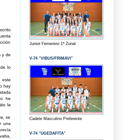
scrito
uenta
cción
Junior Femenino 1ª Zonal
n y de
V-74 "VIBUS/FRIMAVI"
de lo
 este
ro hay
atada
lo he
áis la
e, se
Cadete Masculino Preferente
r una
recía
V-74 "UGEDAFITA"
rvaba,