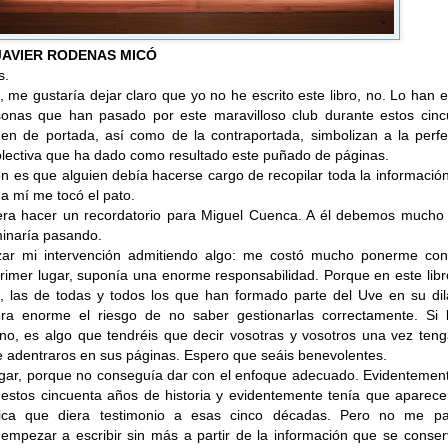
JAVIER RODENAS MICÓ
s.
 me gustaría dejar claro que yo no he escrito este libro, no. Lo han e
sonas que han pasado por este maravilloso club durante estos cinc
en de portada, así como de la contraportada, simbolizan a la perfe
olectiva que ha dado como resultado este puñado de páginas.
ón es que alguien debía hacerse cargo de recopilar toda la informació
 a mí me tocó el pato.
era hacer un recordatorio para Miguel Cuenca. A él debemos mucho 
minaría pasando.
ar mi intervención admitiendo algo: me costó mucho ponerme con
rimer lugar, suponía una enorme responsabilidad. Porque en este lib
 las de todas y todos los que han formado parte del Uve en su dil
era enorme el riesgo de no saber gestionarlas correctamente. Si 
no, es algo que tendréis que decir vosotras y vosotros una vez teng
 adentraros en sus páginas. Espero que seáis benevolentes.
gar, porque no conseguía dar con el enfoque adecuado. Evidentement
 estos cincuenta años de historia y evidentemente tenía que aparece
áfica que diera testimonio a esas cinco décadas. Pero no me pa
 empezar a escribir sin más a partir de la información que se conse