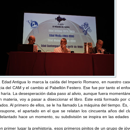
 la Edad Antigua lo marca la caída del Imperio Romano, en nuestro cas
ia del CAM y el cambio al Pabellón Festero. Ese fue por tanto el enf
e haría. La desesperación daba paso al alivio, aunque fuera momentán
 materia, voy a pasar a diseccionar el libro. Este está formado por 
dos. Al primero de ellos, se le ha llamado La máquina del tiempo. Es
supone, el apartado en el que se relatan los cincuenta años del clu
elantado hace un momento, su subdivisión se inspira en las edades 
n primer lugar la prehistoria, esos primeros pinitos de un grupo de jó