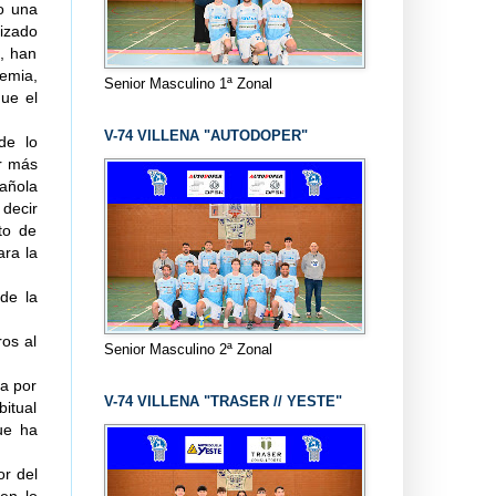
o una
lizado
s, han
demia,
Senior Masculino 1ª Zonal
ue el
V-74 VILLENA "AUTODOPER"
de lo
er más
pañola
 decir
to de
ara la
de la
os al
Senior Masculino 2ª Zonal
a por
V-74 VILLENA "TRASER // YESTE"
bitual
ue ha
r del