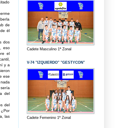
itado
berme
berla
ub de
 de él
s dos
, eso
Cadete Masculino 1ª Zonal
re el
antil,
V-74 "IZQUIERDO" "GESTYCON"
í y a
nieron
de ese
n nada
 sería
a del
s del
? ¿Por
a, las
Cadete Femenino 1ª Zonal