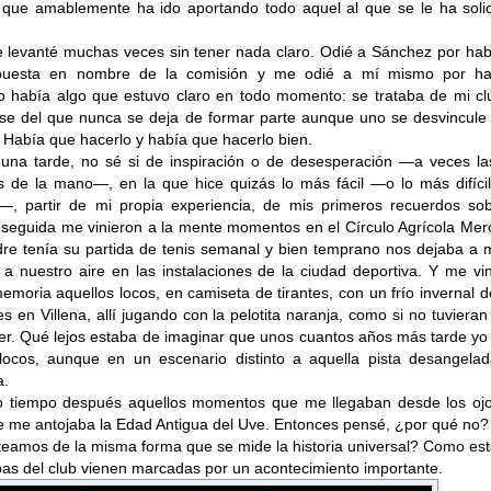
que amablemente ha ido aportando todo aquel al que se le ha solic
 levanté muchas veces sin tener nada claro. Odié a Sánchez por ha
puesta en nombre de la comisión y me odié a mí mismo por ha
o había algo que estuvo claro en todo momento: se trataba de mi cl
 ese del que nunca se deja de formar parte aunque uno se desvincule
 Había que hacerlo y había que hacerlo bien.
una tarde, no sé si de inspiración o de desesperación —a veces la
s de la mano—, en la que hice quizás lo más fácil —o lo más difícil
, partir de mi propia experiencia, de mis primeros recuerdos sob
seguida me vinieron a la mente momentos en el Círculo Agrícola Merc
re tenía su partida de tenis semanal y bien temprano nos dejaba a m
a nuestro aire en las instalaciones de la ciudad deportiva. Y me vi
emoria aquellos locos, en camiseta de tirantes, con un frío invernal 
s en Villena, allí jugando con la pelotita naranja, como si no tuviera
er. Qué lejos estaba de imaginar que unos cuantos años más tarde yo
ocos, aunque en un escenario distinto a aquella pista desangelad
a.
o tiempo después aquellos momentos que me llegaban desde los ojo
se me antojaba la Edad Antigua del Uve. Entonces pensé, ¿por qué no
teamos de la misma forma que se mide la historia universal? Como est
pas del club vienen marcadas por un acontecimiento importante.