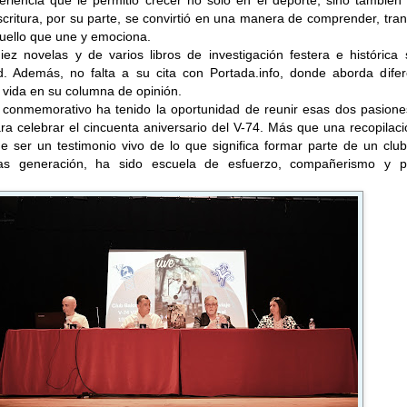
eriencia que le permitió crecer no solo en el deporte, sino también
ritura, por su parte, se convirtió en una manera de comprender, tran
uello que une y emociona.
iez novelas y de varios libros de investigación festera e histórica
d. Además, no falta a su cita con Portada.info, donde aborda difer
 vida en su columna de opinión.
o conmemorativo ha tenido la oportunidad de reunir esas dos pasione
para celebrar el cincuenta aniversario del V-74. Más que una recopilac
e ser un testimonio vivo de lo que significa formar parte de un clu
ras generación, ha sido escuela de esfuerzo, compañerismo y p