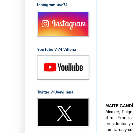
Instagram uve74
YouTube V-74 Villena
Twitter @Uvevillena
MAITE GAND
Alcalde, Fulge
libro, Franci
presidentes y 
familiares y s