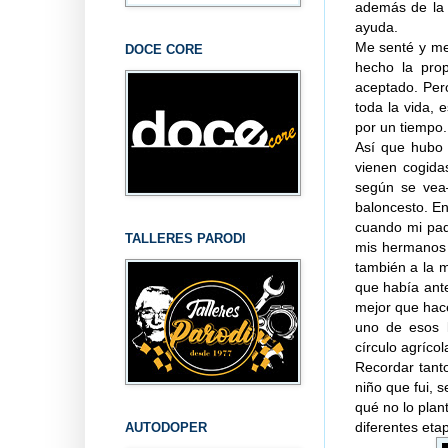
además de la 
ayuda.
Me senté y me
DOCE CORE
hecho la pro
aceptado. Per
toda la vida,
por un tiempo.
Así que hubo 
vienen cogida
según se vea—
baloncesto. En
cuando mi pad
TALLERES PARODI
mis hermanos 
también a la m
que había ante
mejor que hac
uno de esos l
círculo agrícol
Recordar tant
niño que fui, 
qué no lo plan
diferentes eta
AUTODOPER