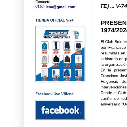
Contacto...
TO V-74 VILLENA (ALICANTE) ... V-74 VILLENA DE
v74villena@gmail.com
TIENDA OFICIAL V-74
PRESENT
1974/20
El Club Balonce
por Francisco
resumidas en 
la historia en
la organizació
En la presen
Francisco Jav
Fulgencio J
intervenciones
Desde el Club 
Facebook Uve Villena
cariño de to
aniversario “U