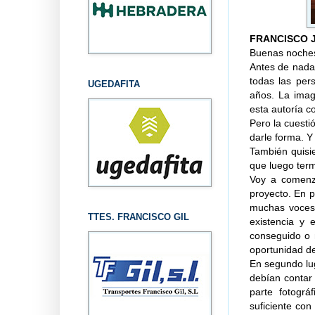
FRANCISCO 
Buenas noche
Antes de nada,
todas las per
UGEDAFITA
años. La imag
esta autoría c
Pero la cuesti
darle forma. Y
También quisi
que luego ter
Voy a comenz
proyecto. En p
muchas voces,
TTES. FRANCISCO GIL
existencia y 
conseguido o 
oportunidad de
En segundo lu
debían contar
parte fotogr
suficiente con