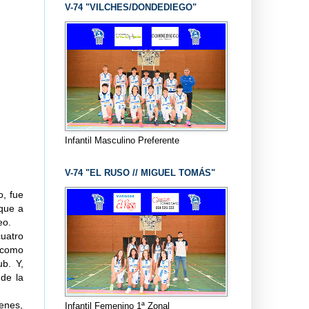
V-74 "VILCHES/DONDEDIEGO"
Infantil Masculino Preferente
V-74 "EL RUSO // MIGUEL TOMÁS"
o, fue
oque a
eo.
cuatro
, como
b. Y,
de la
venes,
Infantil Femenino 1ª Zonal