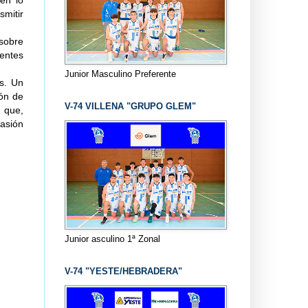
 en lo
smitir
 sobre
entes
Junior Masculino Preferente
s. Un
ión de
V-74 VILLENA "GRUPO GLEM"
b que,
asión
Junior asculino 1ª Zonal
V-74 "YESTE/HEBRADERA"