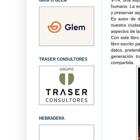
V-74, una exp
GRUPO GLEM
humano. La esc
y preservar aq
Es autor de d
nuestra ciuda
aspectos de la
Con este libr
libro escrito 
datos, pretend
generación t
TRASER CONSULTORES
compartida.
HEBRADERA