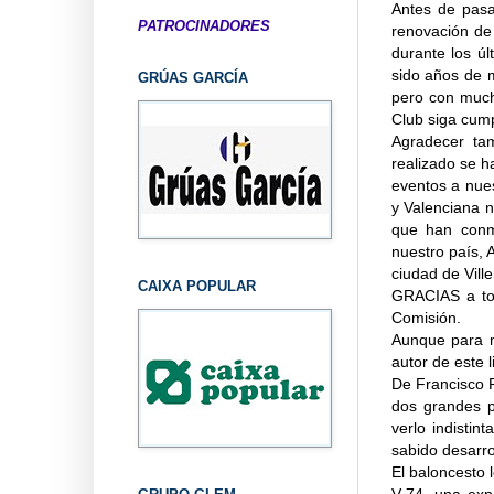
Antes de pasa
PATROCINADORES
renovación de 
durante los úl
sido años de m
GRÚAS GARCÍA
pero con much
Club siga cum
Agradecer ta
realizado se h
eventos a nue
y Valenciana n
que han conm
nuestro país, 
ciudad de Vill
CAIXA POPULAR
GRACIAS a tod
Comisión.
Aunque para m
autor de este l
De Francisco 
dos grandes p
verlo indisti
sabido desarro
El baloncesto