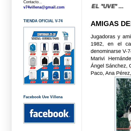
Contacto...
VILLENA DESDE 1.974 ... EL "UVE" ...
v74villena@gmail.com
TIENDA OFICIAL V-74
AMIGAS D
Jugadoras y ami
1982, en el c
denominarse V-74
Marivi Hernánde
Ángel Sánchez, C
Paco, Ana Pérez
Facebook Uve Villena