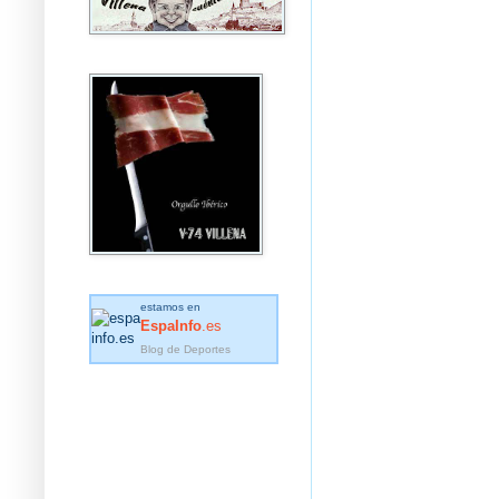
estamos en
EspaInfo
.es
Blog de Deportes