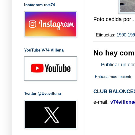
Instagram uve74
Foto cedida por…
Etiquetas:
1990-19
YouTube V-74 Villena
No hay come
Publicar un co
Entrada más reciente
CLUB BALONCES
Twitter @Uvevillena
e-mail.
v74villen