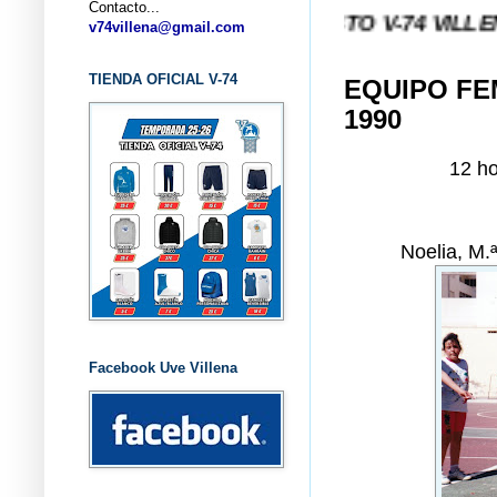
Contacto...
... CLUB BALONCESTO V-74 VILLENA (ALICAN
v74villena@gmail.com
TIENDA OFICIAL V-74
EQUIPO FE
1990
12 ho
Noelia, M.
Facebook Uve Villena