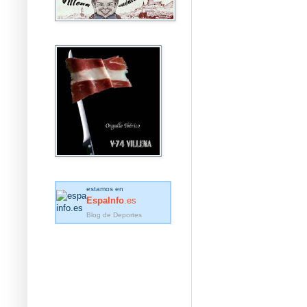
estamos en
EspaInfo
.es
Blog de Deportes