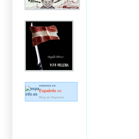
estamos en
EspaInfo
.es
Blog de Deportes