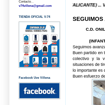
Contacto...
ONCESTO V-74 VILLENA (ALICANTE) ... V-74 VILLE
v74villena@gmail.com
TIENDA OFICIAL V-74
SEGUIMOS
C.D. ONI
(INFAN
Seguimos avanz
Buen partido en 
colectivo y la 
situaciones de ti
lo importante es
Buen esfuerzo de 
Facebook Uve Villena