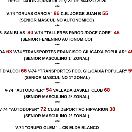
RESULTADOS JORNADA 21 y 22 DE MARZO 2026
***
86
55
V-74 "GRUAS GARCIA"
C.B. JORGE JUAN B
(SENIOR MASCULINO AUTONÓMICO)
***
80
48
 B. SAN BLAS
V-74 "TALLERES PARODI/DOCE CORE"
(SENIOR FEMENINO AUTONOMICO)
***
63
4
IDA
V-74 "TRANSPORTES FRANCISCO GIL/CAIXA POPULAR"
(SENIOR MASCULINO 1º ZONAL)
***
66
5
 D’ALCOI
V-74 "TRANSPORTES FCO. GIL/CAIXA POPULAR"
(SENIOR MASCULINO 1º ZONAL)
***
54
68
V-74 "AUTODOPER"
VALLADA BASKET CLUB
(SENIOR MASCULINO 2º ZONAL)
***
72
38
V-74 "AUTODOPER"
CLUB DEPORTIVO HIPPARION
(SENIOR MASCULINO 2º ZONAL)
***
V-74 "GRUPO GLEM" – CB ELDA BLANCO