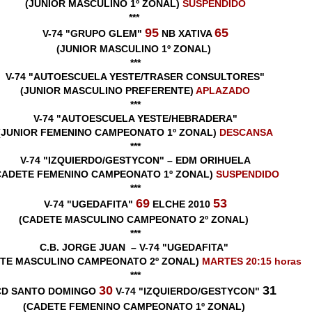
(JUNIOR MASCULINO 1º ZONAL)
SUSPENDIDO
***
95
65
V-74 "GRUPO GLEM"
NB XATIVA
(JUNIOR MASCULINO 1º ZONAL)
***
V-74 "AUTOESCUELA YESTE/TRASER CONSULTORES"
(JUNIOR MASCULINO PREFERENTE)
APLAZADO
***
V-74 "AUTOESCUELA YESTE/HEBRADERA"
(JUNIOR FEMENINO CAMPEONATO 1º ZONAL)
DESCANSA
***
V-74 "IZQUIERDO/GESTYCON" – EDM ORIHUELA
CADETE FEMENINO CAMPEONATO 1º ZONAL)
SUSPENDIDO
***
69
53
V-74 "UGEDAFITA"
ELCHE 2010
(CADETE MASCULINO CAMPEONATO 2º ZONAL)
***
C.B. JORGE JUAN – V-74 "UGEDAFITA"
TE MASCULINO CAMPEONATO 2º ZONAL)
MARTES 20:15 horas
***
30
31
CD SANTO DOMINGO
V-74 "IZQUIERDO/GESTYCON"
(CADETE FEMENINO CAMPEONATO 1º ZONAL)