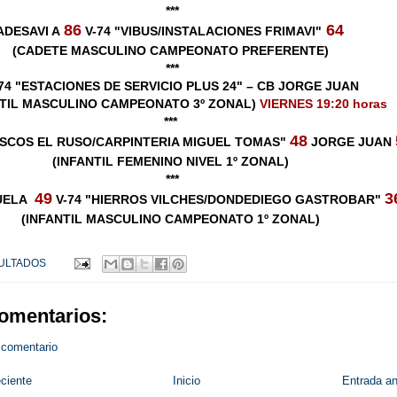
***
86
64
ADESAVI A
V-74 "VIBUS/INSTALACIONES FRIMAVI"
(CADETE MASCULINO CAMPEONATO PREFERENTE)
***
74 "ESTACIONES DE SERVICIO PLUS 24" – CB JORGE JUAN
NTIL MASCULINO CAMPEONATO 3º ZONAL)
VIERNES 19:20 horas
***
48
ISCOS EL RUSO/CARPINTERIA MIGUEL TOMAS"
JORGE JUAN
(INFANTIL FEMENINO NIVEL 1º ZONAL)
***
49
3
HUELA
V-74 "HIERROS VILCHES/DONDEDIEGO GASTROBAR"
(INFANTIL MASCULINO CAMPEONATO 1º ZONAL)
ULTADOS
omentarios:
 comentario
ciente
Inicio
Entrada an